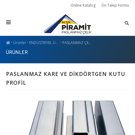
Online Katalog
Ön Talep Formu
ÜRÜNLER
Ürünler
ENDÜSTRİYEL ÜRÜNLER
PASLANMAZ ÇELİK PROFİLLER
ÜRÜNLER
HİZMETLER
BLOG
PASLANMAZ KARE VE DİKDÖRTGEN KUTU
KURUMSAL
PROFİL
İLETİŞİM